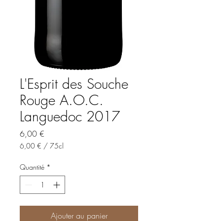
L'Esprit des Souche
Rouge A.O.C.
Languedoc 2017
Prix
6,00 €
6,00 €
/
75cl
6,00 €
pour
Quantité
*
75
Centilitres
Ajouter au panier