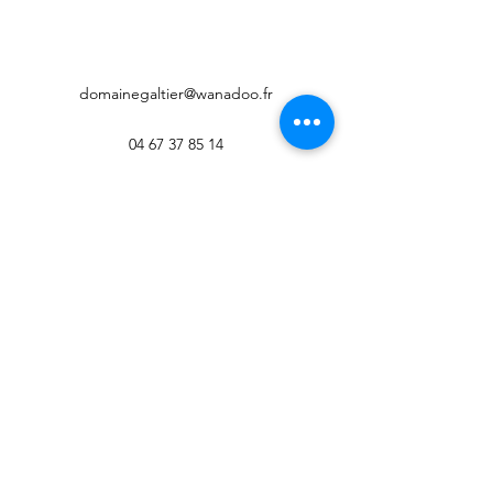
domainegaltier@wanadoo.fr
04 67 37 85 14
L'abus d'alcool est dangereux pour la
santé.
La vente est interdite aux personnes de
moins de 18 ans.
CGV
domainegaltier@wanadoo.fr
Mas Maury 34490 Murviel Les
Béziers