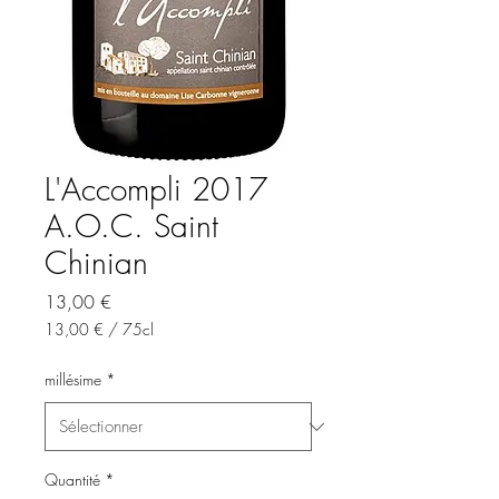
L'Accompli 2017
A.O.C. Saint
Chinian
Prix
13,00 €
13,00 €
/
75cl
13,00 €
pour
millésime
*
75
Centilitres
Quantité
*