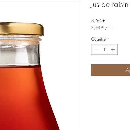
Jus de raisin
Prix
3,50 €
3,50 €
/
1l
3,50 €
pour
Quantité
*
1
Litre
Aj