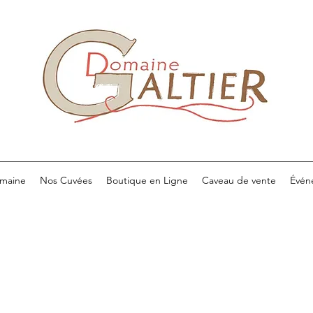
maine
Nos Cuvées
Boutique en Ligne
Caveau de vente
Évén