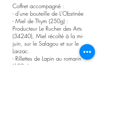
Coffret accompagné :
- d'une bouteille de L'Obstinée
- Miel de Thym (250g) :
Producteur Le Rucher des Arts
(34240), Miel récolté à la mi-
juin, sur le Salagou et sur le
Larzac.
- Rillettes de Lapin au romarin
(180g)
L'abus d'alcool est dangereux pour la
santé.
La vente est interdite aux personnes de
moins de 18 ans.
CGV
domainegaltier@wanadoo.fr