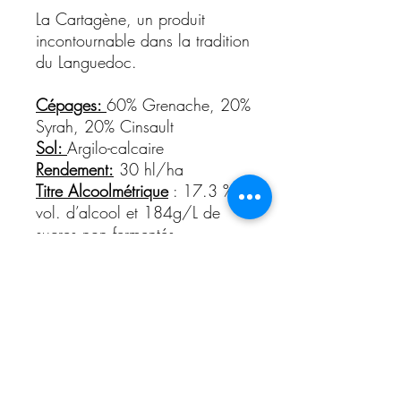
La Cartagène, un produit
incontournable dans la tradition
du Languedoc.
Cépages:
60% Grenache, 20%
Syrah, 20% Cinsault
Sol:
Argilo-calcaire
Rendement:
30 hl/ha
Titre Alcoolmétrique
: 17.3 %
vol. d’alcool et 184g/L de
sucres non fermentés.
Elaboration :
La Cartagène du
Domaine Galtier est élaborée à
base de moût de raisin muté à
l'eau de vie de vin du
Languedoc, suivi d'un
vieillissement en fût de chêne
de 18 mois environ.