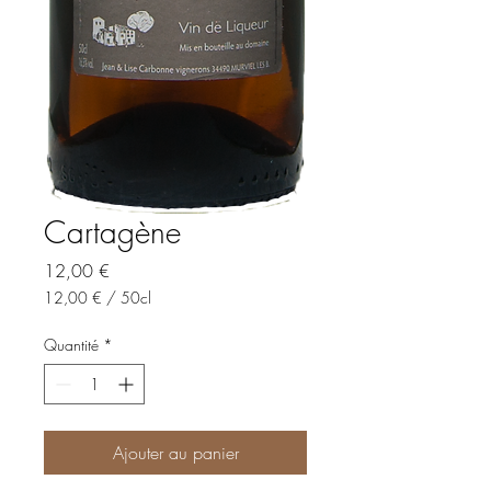
Cartagène
Prix
12,00 €
12,00 €
/
50cl
12,00 €
pour
Quantité
*
50
Centilitres
Ajouter au panier