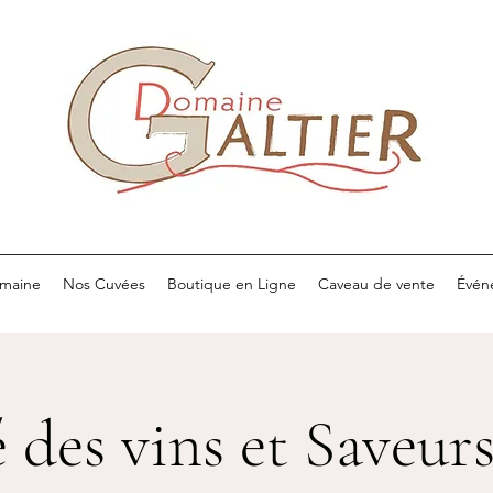
maine
Nos Cuvées
Boutique en Ligne
Caveau de vente
Évén
 des vins et Saveur