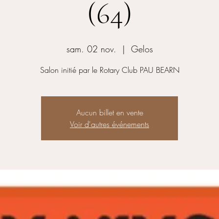
(64)
sam. 02 nov.
  |  
Gelos
Salon initié par le Rotary Club PAU BEARN
Aucun billet en vente
Voir d'autres événements